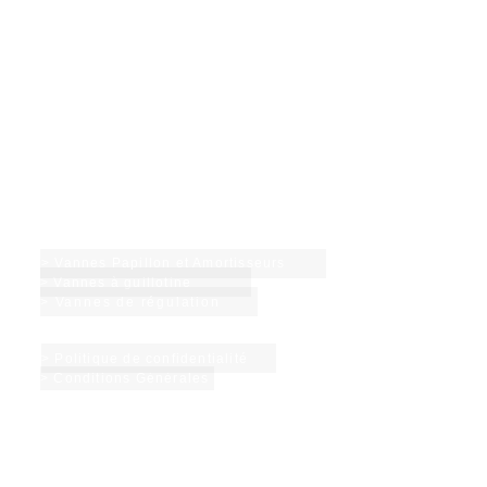
Produits et services
> Vannes Papillon et Amortisseurs
> Vannes à guillotine
> Vannes de régulation
Fonctions du site
> Politique de confidentialité
> Conditions Générales
​Demandes
> Demander un devis
> Carrières
> Coordonnées